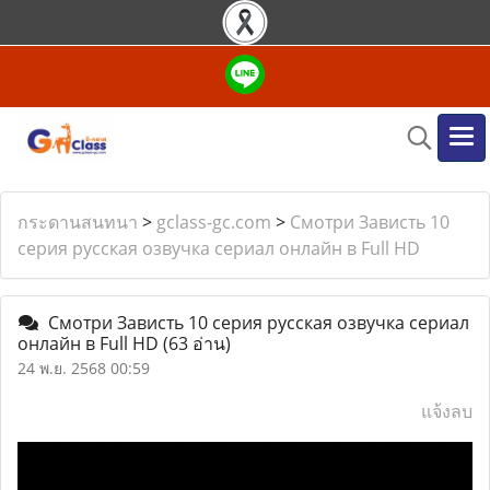
กระดานสนทนา
>
gclass-gc.com
>
Смотри Зависть 10
серия русская озвучка сериал онлайн в Full HD
Смотри Зависть 10 серия русская озвучка сериал
онлайн в Full HD
(63 อ่าน)
24 พ.ย. 2568 00:59
แจ้งลบ