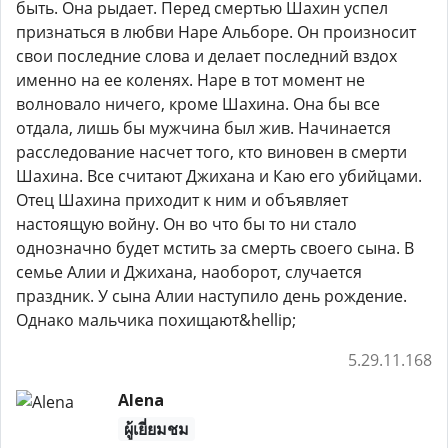
быть. Она рыдает. Перед смертью Шахин успел
признаться в любви Наре Альборе. Он произносит
свои последние слова и делает последний вздох
именно на ее коленях. Наре в тот момент не
волновало ничего, кроме Шахина. Она бы все
отдала, лишь бы мужчина был жив. Начинается
расследование насчет того, кто виновен в смерти
Шахина. Все считают Джихана и Каю его убийцами.
Отец Шахина приходит к ним и объявляет
настоящую войну. Он во что бы то ни стало
однозначно будет мстить за смерть своего сына. В
семье Алии и Джихана, наоборот, случается
праздник. У сына Алии наступило день рождение.
Однако мальчика похищают&hellip;
5.29.11.168
Alena
ผู้เยี่ยมชม