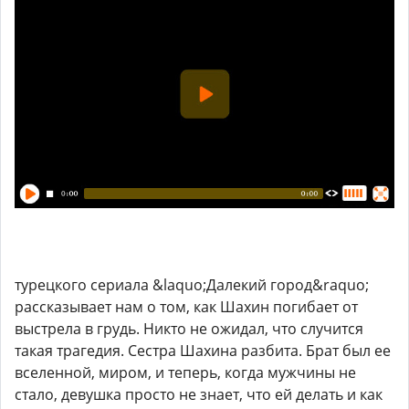
турецкого сериала &laquo;Далекий город&raquo;
рассказывает нам о том, как Шахин погибает от
выстрела в грудь. Никто не ожидал, что случится
такая трагедия. Сестра Шахина разбита. Брат был ее
вселенной, миром, и теперь, когда мужчины не
стало, девушка просто не знает, что ей делать и как