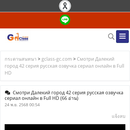
กระดานสนทนา
>
gclass-gc.com
>
Смотри Далекий
город 42 серия русская озвучка сериал онлайн в Full
HD
Смотри Далекий город 42 серия русская озвучка
сериал онлайн в Full HD
(66 อ่าน)
24 พ.ย. 2568 00:54
แจ้งลบ