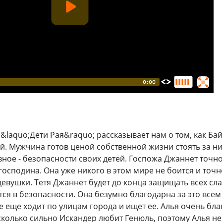
 &laquo;Дети Рая&raquo; рассказывает нам о том, как Б
й. Мужчина готов ценой собственной жизни стоять за них
вное - безопасности своих детей. Госпожа Джаннет точно
господина. Она уже никого в этом мире не боится и точн
евушки. Тетя Джаннет будет до конца защищать всех сл
тся в безопасности. Она безумно благодарна за это все
е еще ходит по улицам города и ищет ее. Алья очень бл
сколько сильно Искандер любит Генюль, поэтому Алья не