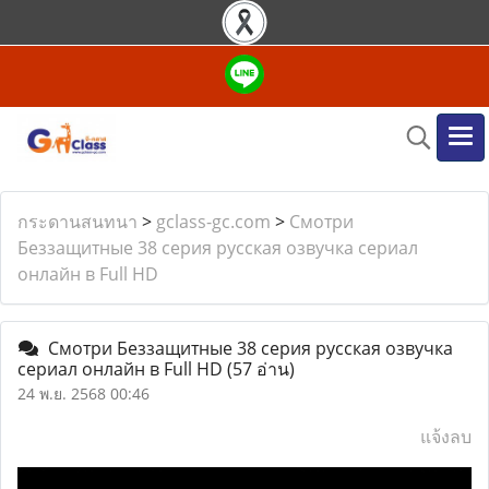
กระดานสนทนา
>
gclass-gc.com
>
Смотри
Беззащитные 38 серия русская озвучка сериал
онлайн в Full HD
Смотри Беззащитные 38 серия русская озвучка
сериал онлайн в Full HD
(57 อ่าน)
24 พ.ย. 2568 00:46
แจ้งลบ