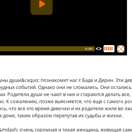
уны души&raquo; познакомит нас с Баде и Дерин. Эти де
удных событий. Однако они не сломались. Они осталис
и. Родители души не чают в них и стараются делать все
во. К сожалению, позже выясняется, что еще с самого р
сь, что все это время девочки и их родители жили во л
 доме, таким образом перепутав их судьбы и жизни.
&mdash; очень скромная и тихая женщина, живущая сам