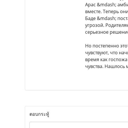
Арас &mdash; амби
вместе. Теперь он
Баде &mdash; пост
угрозой. Родителя
серьезное решение
Но постепенно это
чувствуют, что нач
время как госпожа 
чувства. Нашлось м
ตอบกระทู้