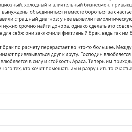
циозный, холодный и влиятельный бизнесмен, привыкши
и вынуждены объединиться и вместе бороться за счастье
авили страшный диагноз: у нее выявили гемолитическу
м нужно срочно найти донора, однако сделать это совсе
 для себя: они заключили фиктивный брак, ведь так им б
т брак по расчету перерастает во что-то большее. Межд
инают привязываться друг к другу. Господин влюбляется 
влюбляется в силу и стойкость Араса. Теперь им приход
ного тех, кто хочет помешать им и разрушить то счастье