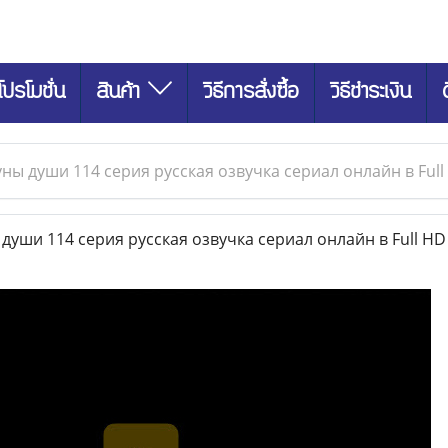
โปรโมชั่น
สินค้า
วิธีการสั่งซื้อ
วิธีชำระเงิน
ны души 114 серия русская озвучка сериал онлайн в Full
уши 114 серия русская озвучка сериал онлайн в Full H