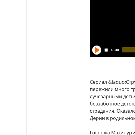
Сериал &laquo;Стр
пережили много тр
лучезарными детьм
беззаботное детст
страдания. Оказало
Дерин в родильном
Госпожа Махинур 