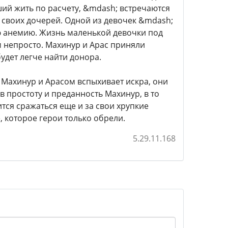
й жить по расчету, &mdash; встречаются
 своих дочерей. Одной из девочек &mdash;
ю анемию. Жизнь маленькой девочки под
м непросто. Махинур и Арас приняли
удет легче найти донора.
у Махинур и Арасом вспыхивает искра, они
в простоту и преданность Махинур, в то
ится сражаться еще и за свои хрупкие
, которое герои только обрели.
5.29.11.168