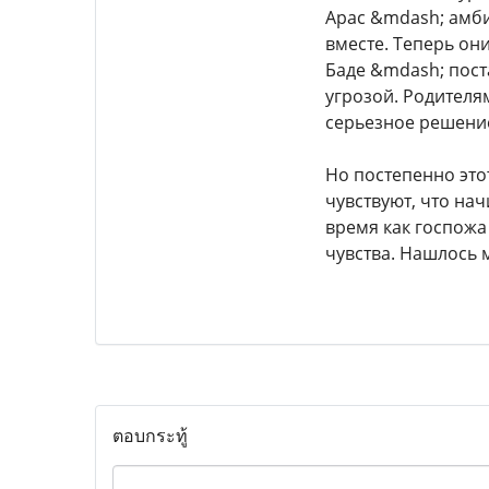
Арас &mdash; амби
вместе. Теперь он
Баде &mdash; пост
угрозой. Родителя
серьезное решение
Но постепенно это
чувствуют, что нач
время как госпожа 
чувства. Нашлось м
ตอบกระทู้