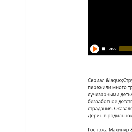
Сериал &laquo;Стр
пережили много тр
лучезарными детьм
беззаботное детст
страдания. Оказало
Дерин в родильном
Госпожа Махинур 