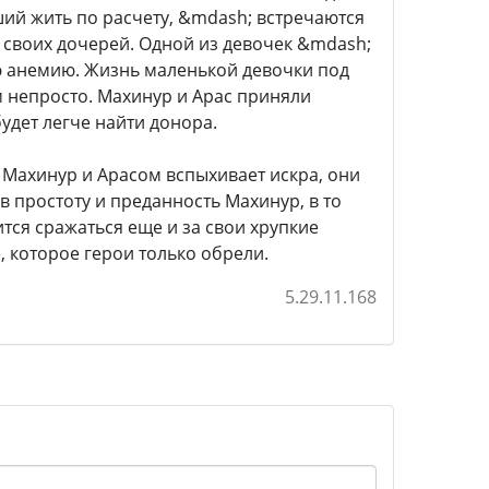
й жить по расчету, &mdash; встречаются
 своих дочерей. Одной из девочек &mdash;
ю анемию. Жизнь маленькой девочки под
м непросто. Махинур и Арас приняли
удет легче найти донора.
у Махинур и Арасом вспыхивает искра, они
в простоту и преданность Махинур, в то
ится сражаться еще и за свои хрупкие
, которое герои только обрели.
5.29.11.168