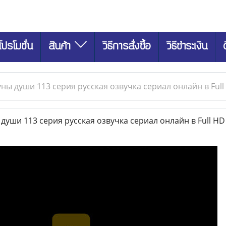
โปรโมชั่น
สินค้า
วิธีการสั่งซื้อ
วิธีชำระเงิน
ны души 113 серия русская озвучка сериал онлайн в Full
уши 113 серия русская озвучка сериал онлайн в Full H