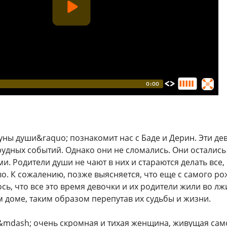
уны души&raquo; познакомит нас с Баде и Дерин. Эти де
удных событий. Однако они не сломались. Они осталис
и. Родители души не чают в них и стараются делать все
во. К сожалению, позже выясняется, что еще с самого р
сь, что все это время девочки и их родители жили во л
 доме, таким образом перепутав их судьбы и жизни.
&mdash; очень скромная и тихая женщина, живущая сам