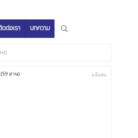
ติดต่อเรา
บทความ
 HD
D
(59 อ่าน)
แจ้งลบ