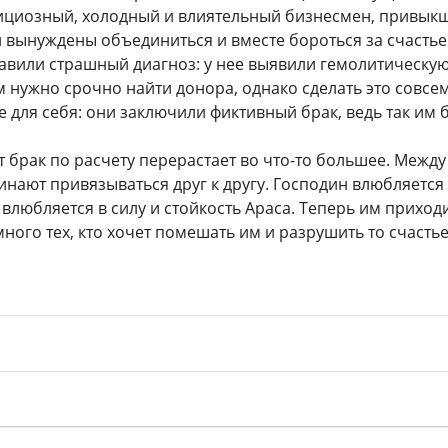
циозный, холодный и влиятельный бизнесмен, привыкши
и вынуждены объединиться и вместе бороться за счастье
авили страшный диагноз: у нее выявили гемолитическу
м нужно срочно найти донора, однако сделать это совсе
 для себя: они заключили фиктивный брак, ведь так им б
т брак по расчету перерастает во что-то большее. Межд
инают привязываться друг к другу. Господин влюбляется 
влюбляется в силу и стойкость Араса. Теперь им приход
ного тех, кто хочет помешать им и разрушить то счастье