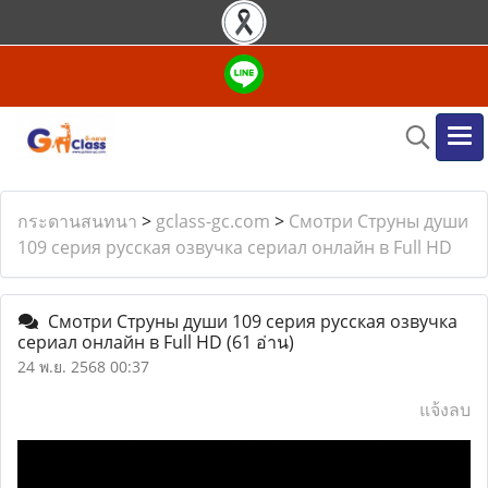
กระดานสนทนา
>
gclass-gc.com
>
Смотри Струны души
109 серия русская озвучка сериал онлайн в Full HD
Смотри Струны души 109 серия русская озвучка
сериал онлайн в Full HD
(61 อ่าน)
24 พ.ย. 2568 00:37
แจ้งลบ