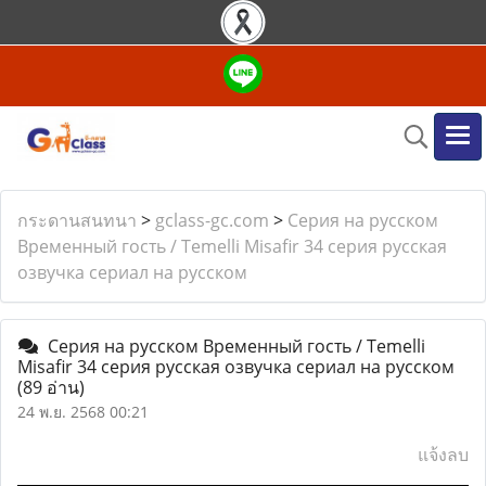
กระดานสนทนา
>
gclass-gc.com
>
Серия на русском
Временный гость / Temelli Misafir 34 серия русская
озвучка сериал на русском
Серия на русском Временный гость / Temelli
Misafir 34 серия русская озвучка сериал на русском
(89 อ่าน)
24 พ.ย. 2568 00:21
แจ้งลบ