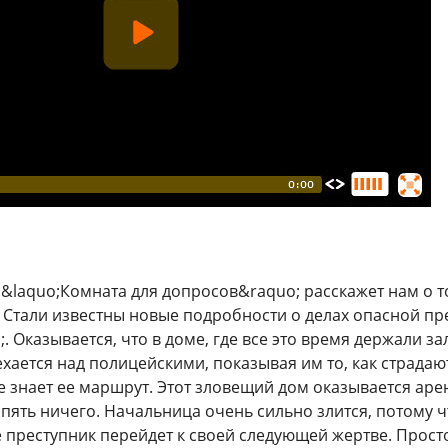
 &laquo;Комната для допросов&raquo; расскажет нам о т
 Стали известны новые подробности о делах опасной п
. Оказывается, что в доме, где все это время держали з
хается над полицейскими, показывая им то, как страдаю
е знает ее маршрут. Этот зловещий дом оказывается аре
 опять ничего. Начальница очень сильно злится, потому 
 преступник перейдет к своей следующей жертве. Просто 