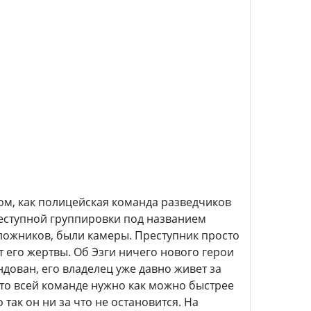
ом, как полицейская команда разведчиков
реступной группировки под названием
аложников, были камеры. Преступник просто
т его жертвы. Об Эзги ничего нового герои
ндован, его владелец уже давно живет за
что всей команде нужно как можно быстрее
так он ни за что не остановится. На