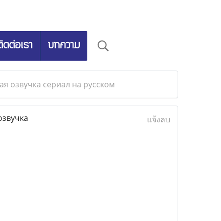
ติดต่อเรา
บทความ
кая озвучка сериал на русском
озвучка
แจ้งลบ