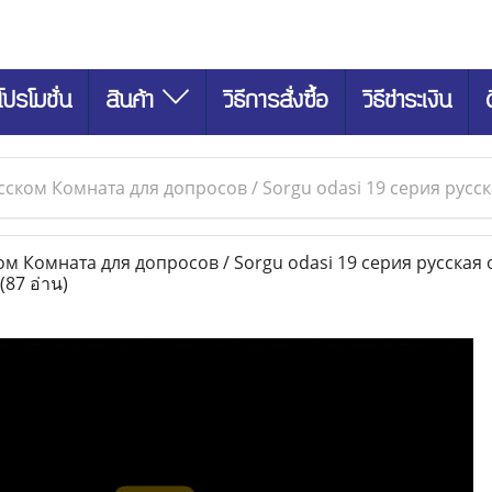
โปรโมชั่น
สินค้า
วิธีการสั่งซื้อ
วิธีชำระเงิน
сском Комната для допросов / Sorgu odasi 19 серия русс
м Комната для допросов / Sorgu odasi 19 серия русская 
(87 อ่าน)