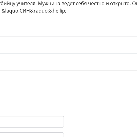
бийцу учителя. Мужчина ведет себя честно и открыто. О
 &laquo;СИН&raquo;&hellip;