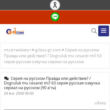
กระดานสนทนา
>
gclass-gc.com
>
Серия на русском
Правда или действие? / Dogruluk mu cesaret mi? 63
серия русская озвучка сериал на русском
Серия на русском Правда или действие? /
Dogruluk mu cesaret mi? 63 серия русская озвучка
сериал на русском
(90 อ่าน)
24 พ.ย. 2568 00:00
แจ้งลบ