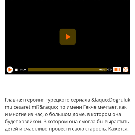
Главная героиня турецкого сериала &laquo;Dogruluk
mu cesaret mi?&raquo; по имени Гекче мечтает, как
и многие из нас, о большом доме, в котором она
будет хозяйкой. В котором она смогла бы вырастить
детей и счастливо провести свою старость. Кажется,