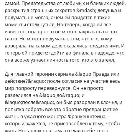
самой. Предательства от любимых и близких людей,
раскрытия страшных секретов &mdash; девушка и
подумать не могла, с чем ей придется в такие
моменты столкнуться. Но теперь, когда ей все
известно, она просто не может закрывать на это
глаза. Не может не думать о том, что все, кому
доверяла, на самом деле оказались предателями. И
теперь ей придется дойти до финала в надежде, что
она все же узнает личность того, кто это затеял.
Для главной героини сериала &laquo;Правда или
действие?&raquo; после согласия на участие весь
мир попросту перевернулся. Он не просто
разделился на &laquo;до&raquo; и
&laquo;после&raquo;, он был разорван в клочья, и
попытка собрать все это обратно превращает ее
жизнь в ужасного монстра Франкенштейна,
который, кажется, не приспособлен к тому, чтобы
жить. Но так как она сама создала себе этого