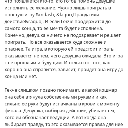
что появляется кто-то, кто готов помочь девушке
исполнить ее желание. Нужно лишь поиграть в
простую игру &mdash; &laquo;Правда или
действие&raquo;. И если Гекче продержится до
самого конца, то ее мечта будет исполнена.
Конечно, девушка ничего не подозревает и решает
поиграть. Но все оказывается куда сложнее и
опаснее. Та игра, в которую ей предстоит играть,
оказывается не тем, чего девушка ожидала. Это игра
с ее прошлым и будущим. И только от того, как
хорошо она справится, зависит, пройдет она игру до
конца или нет.
Гекче слишком поздно понимает, в какой кошмар
она себя втянула собственными руками и как
сильно ее руки будут испачканы в крови к моменту
финала. Девушка, выбирая действие, убивает тех,
кого ей обозначает ведущий. А вот когда она
выбирает правду, то это оказывается правда для нее