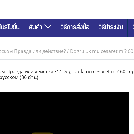
โปรโมชั่น
สินค้า
วิธีการสั่งซื้อ
วิธีชำระเงิน
сском Правда или действие? / Dogruluk mu cesaret mi? 60
м Правда или действие? / Dogruluk mu cesaret mi? 60 се
 русском
(86 อ่าน)