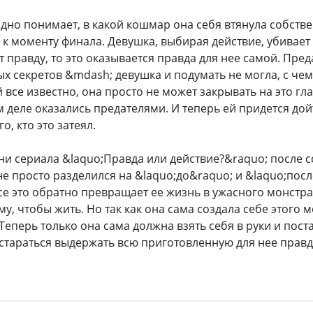
дно понимает, в какой кошмар она себя втянула собстве
к моменту финала. Девушка, выбирая действие, убивает т
 правду, то это оказывается правда для нее самой. Пре
х секретов &mdash; девушка и подумать не могла, с чем 
й все известно, она просто не может закрывать на это гла
 деле оказались предателями. И теперь ей придется дой
о, кто это затеял.
ни сериала &laquo;Правда или действие?&raquo; после с
е просто разделился на &laquo;до&raquo; и &laquo;посл
се это обратно превращает ее жизнь в ужасного монстра
у, чтобы жить. Но так как она сама создала себе этого м
Теперь только она сама должна взять себя в руки и пост
стараться выдержать всю приготовленную для нее правд