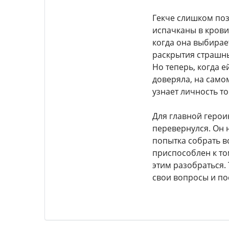
Гекче слишком поз
испачканы в крови 
когда она выбирает
раскрытия страшны
Но теперь, когда е
доверяла, на самом
узнает личность тог
Для главной герои
перевернулся. Он н
попытка собрать в
приспособлен к том
этим разобраться. 
свои вопросы и по