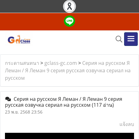
กระดานสนทนา
>
gclass-gc.com
>
Серия на русском Я
Леман / Я Леман 9 серия русская озвучка сериал на
русском
Серия на русском Я Леман / Я Леман 9 серия
русская озвучка сериал на русском
(117 อ่าน)
23 พ.ย. 2568 23:56
แจ้งลบ