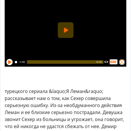
турецкого сериала &laquo;Я Леман&raquo;
рассказывает нам о том, как Сехер совершила
серьезную ошибку. Из-за необдуманного действия
Леман и ее близкие серьезно пострадали. Девушка
звонит Сехер из больницы и угрожает, она говорит,
что ей никогда не удастся сбежать от нее. Демир