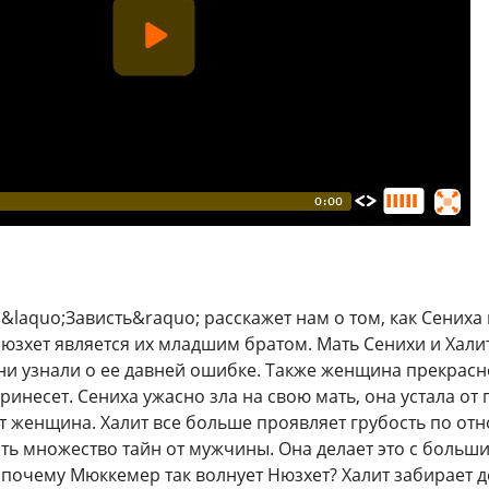
&laquo;Зависть&raquo; расскажет нам о том, как Сениха 
юзхет является их младшим братом. Мать Сенихи и Халита
они узнали о ее давней ошибке. Также женщина прекрас
ринесет. Сениха ужасно зла на свою мать, она устала от
т женщина. Халит все больше проявляет грубость по о
ть множество тайн от мужчины. Она делает это с большим
 почему Мюккемер так волнует Нюзхет? Халит забирает 