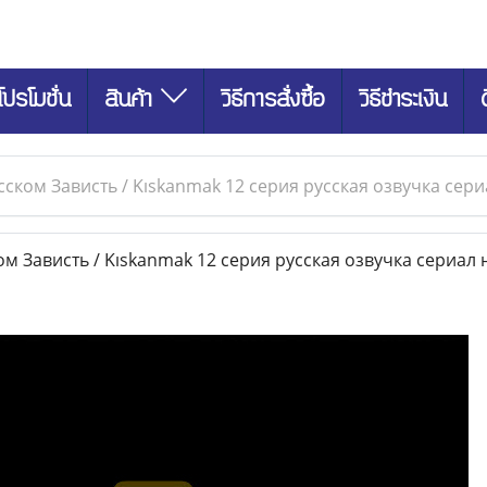
โปรโมชั่น
สินค้า
วิธีการสั่งซื้อ
วิธีชำระเงิน
сском Зависть / Kıskanmak 12 серия русская озвучка сери
м Зависть / Kıskanmak 12 серия русская озвучка сериал 