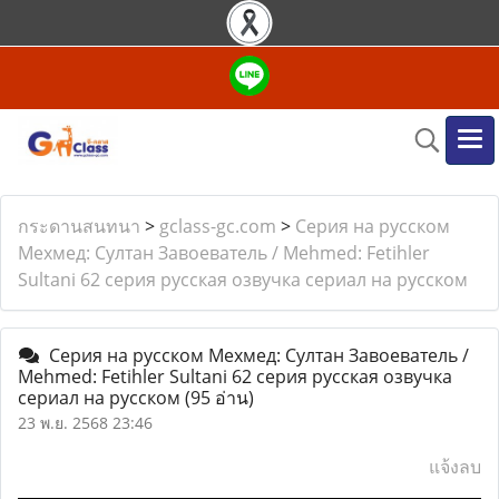
กระดานสนทนา
>
gclass-gc.com
>
Серия на русском
Мехмед: Султан Завоеватель / Mehmed: Fetihler
Sultani 62 серия русская озвучка сериал на русском
Серия на русском Мехмед: Султан Завоеватель /
Mehmed: Fetihler Sultani 62 серия русская озвучка
сериал на русском
(95 อ่าน)
23 พ.ย. 2568 23:46
แจ้งลบ