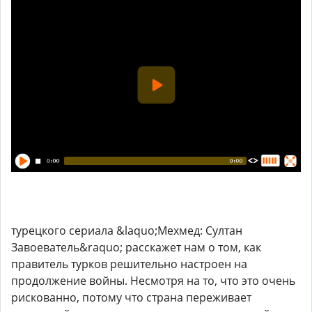
турецкого сериала &laquo;Мехмед: Султан
Завоеватель&raquo; расскажет нам о том, как
правитель турков решительно настроен на
продолжение войны. Несмотря на то, что это очень
рискованно, потому что страна переживает