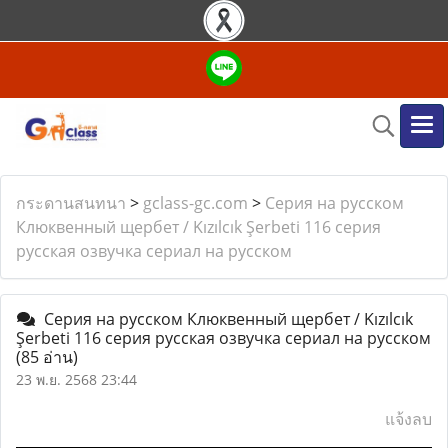
กระดานสนทนา
>
gclass-gc.com
>
Серия на русском
Клюквенный щербет / Kızılcık Şerbeti 116 серия
русская озвучка сериал на русском
Серия на русском Клюквенный щербет / Kızılcık
Şerbeti 116 серия русская озвучка сериал на русском
(85 อ่าน)
23 พ.ย. 2568 23:44
แจ้งลบ