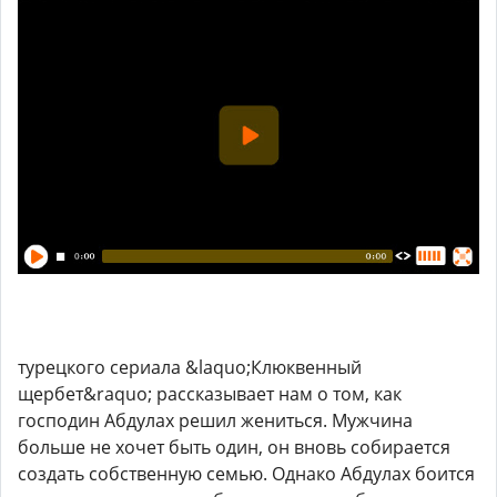
турецкого сериала &laquo;Клюквенный
щербет&raquo; рассказывает нам о том, как
господин Абдулах решил жениться. Мужчина
больше не хочет быть один, он вновь собирается
создать собственную семью. Однако Абдулах боится