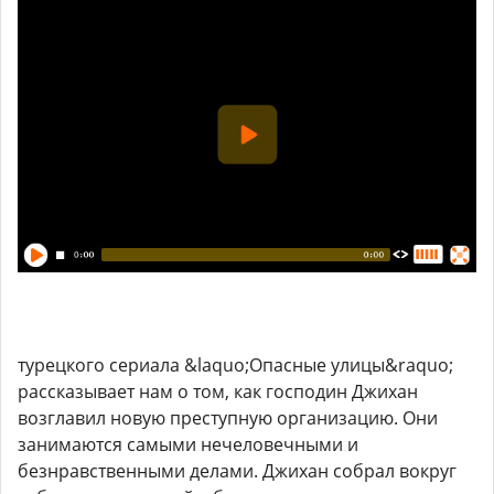
турецкого сериала &laquo;Опасные улицы&raquo;
рассказывает нам о том, как господин Джихан
возглавил новую преступную организацию. Они
занимаются самыми нечеловечными и
безнравственными делами. Джихан собрал вокруг