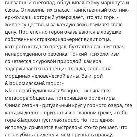
внезапный снегопад, обрушивая схему маршрута и
связь. От лавины их спасает таинственный охотник-
ер-жолдаш, который утверждает, что эти горы -
живое существо, и за каждую ложь взимает свою
цену. Постепенно герои оказываются в ловушке
собственных страхов: карьерист видит отца,
которого когда-то предал; бухгалтер слышит плач
ненарождённого ребёнка. Тонкий психологизм
сочетается с суровой природой: камера
задерживается на трещинах льда, словно на
морщинах человеческой вины. За игрой
&laquo;адаскан&raquo; -
&laquo;заблудившийся&raquo; - скрывается
метафора общества, потерявшего ориентиры.
Финал сезона - ритуальный круг у горного озера, где
каждый должен признаться в главном грехе, чтобы
гора &laquo;отпустила&raquo;. Но последняя
исповедь срывается выстрелом: кто-то решает, что
легче убить свидетеля, чем признать правду.