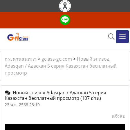
กระดานสนทนา
>
gclass-gc.com
>
Новый эпизод
Adasqan / Адаскан 5 серия Казахстан бесплатный
просмотр
Новый эпизод Adasqan / Адаскан 5 серия
Казахстан бесплатный просмотр
(107 อ่าน)
23 พ.ย. 2568 23:19
แจ้งลบ