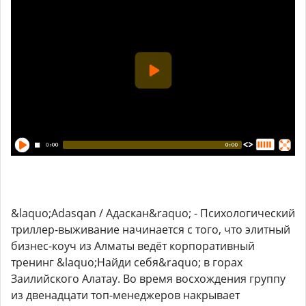
&laquo;Adasqan / Адаскан&raquo; - Психологический
триллер-выживание начинается с того, что элитный
бизнес-коуч из Алматы ведёт корпоративный
тренинг &laquo;Найди себя&raquo; в горах
Заилийского Алатау. Во время восхождения группу
из двенадцати топ-менеджеров накрывает