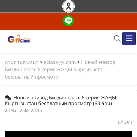
กระดานสนทนา
>
gclass-gc.com
>
Новый эпизод
Биздин класс 6 серия ЖАҢЫ Кыргызыстан
бесплатный просмотр
Новый эпизод Биздин класс 6 серия ЖАҢЫ
Кыргызыстан бесплатный просмотр
(63 อ่าน)
23 พ.ย. 2568 23:15
แจ้งลบ