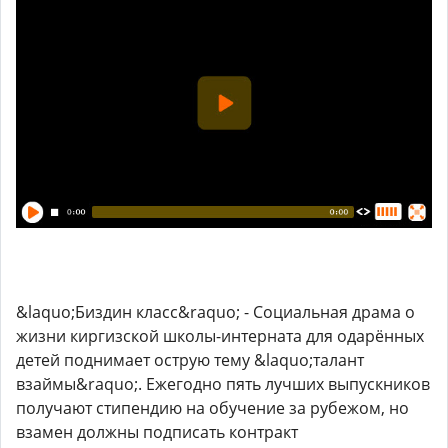
&laquo;Биздин класс&raquo; - Социальная драма о
жизни киргизской школы-интерната для одарённых
детей поднимает острую тему &laquo;талант
взаймы&raquo;. Ежегодно пять лучших выпускников
получают стипендию на обучение за рубежом, но
взамен должны подписать контракт