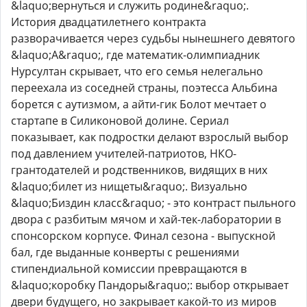
&laquo;вернуться и служить родине&raquo;.
История двадцатилетнего контракта
разворачивается через судьбы нынешнего девятого
&laquo;А&raquo;, где математик-олимпиадник
Нурсултан скрывает, что его семья нелегально
переехала из соседней страны, поэтесса Альбина
борется с аутизмом, а айти-гик Болот мечтает о
стартапе в Силиконовой долине. Сериал
показывает, как подростки делают взрослый выбор
под давлением учителей-патриотов, НКО-
грантодателей и родственников, видящих в них
&laquo;билет из нищеты&raquo;. Визуально
&laquo;Биздин класс&raquo; - это контраст пыльного
двора с разбитым мячом и хай-тек-лаборатории в
спонсорском корпусе. Финал сезона - выпускной
бал, где выданные конверты с решениями
стипендиальной комиссии превращаются в
&laquo;коробку Пандоры&raquo;: выбор открывает
двери будущего, но закрывает какой-то из миров