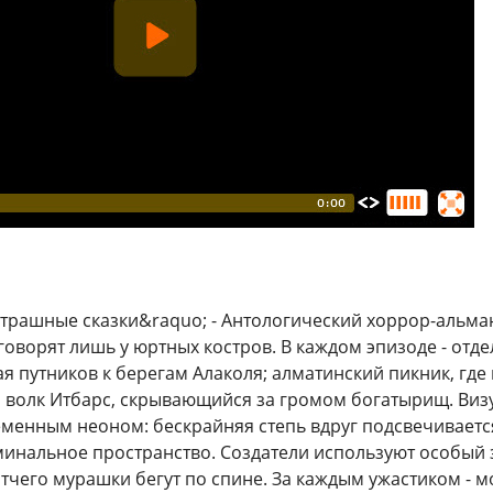
страшные сказки&raquo; - Антологический хоррор-альман
оворят лишь у юртных костров. В каждом эпизоде - отд
я путников к берегам Алаколя; алматинский пикник, где
 волк Итбарс, скрывающийся за громом богатырищ. Визу
менным неоном: бескрайняя степь вдруг подсвечиваетс
инальное пространство. Создатели используют особый з
отчего мурашки бегут по спине. За каждым ужастиком - 