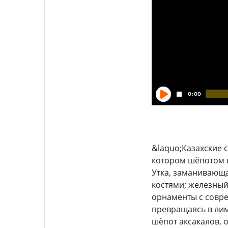
&laquo;Казахские 
котором шёпотом г
Утка, заманивающа
костями; железный
орнаменты с совре
превращаясь в лим
шёпот аксакалов, 