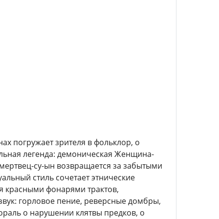
ах погружает зрителя в фольклор, о
ельная легенда: демоническая Женщина-
 мертвец-су-ын возвращается за забытыми
альный стиль сочетает этнические
я красными фонарями трактов,
вук: горловое пение, реверсные домбры,
мораль о нарушении клятвы предков, о