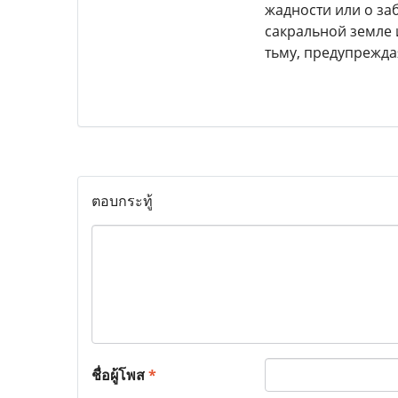
жадности или о за
сакральной земле 
тьму, предупреждая
ตอบกระทู้
ชื่อผู้โพส
*