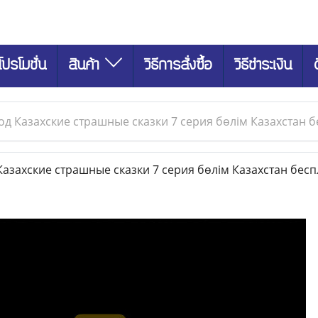
โปรโมชั่น
สินค้า
วิธีการสั่งซื้อ
วิธีชำระเงิน
д Казахские страшные сказки 7 серия бөлім Казахстан 
захские страшные сказки 7 серия бөлім Казахстан бес