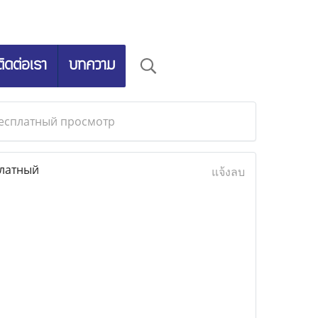
ติดต่อเรา
บทความ
бесплатный просмотр
платный
แจ้งลบ