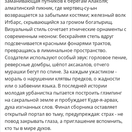
заманивающая путников к берегам Алаколя;
алматинский пикник, где мертвец-су-ын
возвращается за забытыми костями; железный волк
Итбарс, скрывающийся за громом богатырищ.
Визуальный стиль сочетает этнические орнаменты с
современным неоном: бескрайняя степь вдруг
подсвечивается красными фонарями трактов,
превращаясь в лиминальное пространство.
Создатели используют особый звук: горловое пение,
реверсные домбры, шёпот аксакалов, отчего
мурашки бегут по спине. За каждым ужастиком -
мораль о нарушении клятвы предков, о жадности
или о забвении языка. В последней истории
молодая урбанистка пытается построить глэмпинг
на сакральной земле и пробуждает Куде-я-арвах,
духа изгнанных слов. Финал сборника оставляет
открытый портал во тьму, предупреждая: страх - не
повод закрывать глаза, а приглашение вспомнить,
кто ты в мире духов.