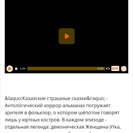
&laquo;Казахские страшные сказки&raquo; -
Антологический хоррор-альманах погружает
зрителя в фольклор, о котором шёпотом говорят
лишь у юртных костров. В каждом эпизоде -
отдельная легенда: демоническая Женщина-Утка,