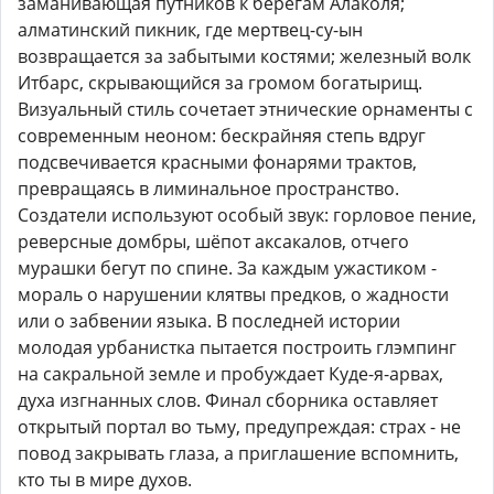
заманивающая путников к берегам Алаколя;
алматинский пикник, где мертвец-су-ын
возвращается за забытыми костями; железный волк
Итбарс, скрывающийся за громом богатырищ.
Визуальный стиль сочетает этнические орнаменты с
современным неоном: бескрайняя степь вдруг
подсвечивается красными фонарями трактов,
превращаясь в лиминальное пространство.
Создатели используют особый звук: горловое пение,
реверсные домбры, шёпот аксакалов, отчего
мурашки бегут по спине. За каждым ужастиком -
мораль о нарушении клятвы предков, о жадности
или о забвении языка. В последней истории
молодая урбанистка пытается построить глэмпинг
на сакральной земле и пробуждает Куде-я-арвах,
духа изгнанных слов. Финал сборника оставляет
открытый портал во тьму, предупреждая: страх - не
повод закрывать глаза, а приглашение вспомнить,
кто ты в мире духов.