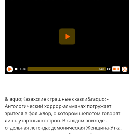
&laquo;Казахские страшные сказки&raquo; -
Антологический хоррор-альманах погружает
зрителя в фольклор, о котором шёпотом говорят
лишь у юртных костров. В каждом эпизоде -
отдельная легенда: демоническая Женщина-Утка,