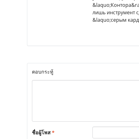
&laquo;Контора&ra
лишь инструмент с
&laquo;серым кар
ตอบกระทู้
ชื่อผู้โพส
*