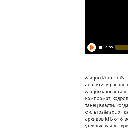
&laquo;Контора&ra
аналитики распавш
&laquo;консалтин
компромат, кадровы
танец власти, когд
фильтра&raquo;, к
архивов КГБ от &l
утекшие кадры, кр