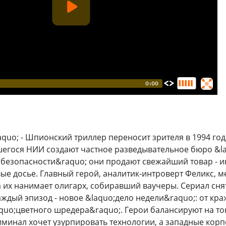
quo; - Шпионский триллер переносит зрителя в 1994 год
егося НИИ создают частное разведывательное бюро &l
г безопасности&raquo; они продают свежайший товар -
е досье. Главный герой, аналитик-интроверт Феликс, меч
а их нанимает олигарх, собиравший ваучеры. Сериал снят
аждый эпизод - новое &laquo;дело недели&raquo;: от кр
aquo;цветного шредера&raquo;. Герои балансируют на тон
иминал хочет узурпировать технологии, а западные кор