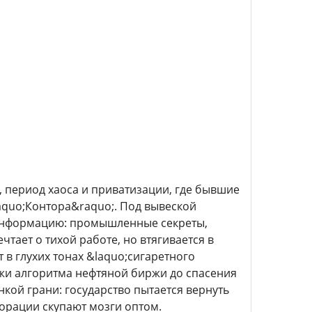
, период хаоса и приватизации, где бывшие
aquo;Контора&raquo;. Под вывеской
 информацию: промышленные секреты,
тает о тихой работе, но втягивается в
 в глухих тонах &laquo;сигаретного
ажи алгоритма нефтяной биржи до спасения
кой грани: государство пытается вернуть
порации скупают мозги оптом.