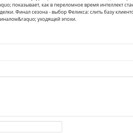
quo; показывает, как в переломное время интеллект стан
делки. Финал сезона - выбор Феликса: слить базу клиент
диналом&raquo; уходящей эпохи.