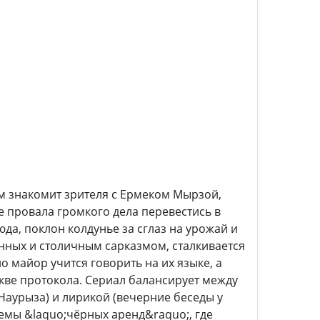
м знакомит зрителя с Ермеком Мырзой,
провала громкого дела перевестись в
юда, поклон колдунье за сглаз на урожай и
нных и столичным сарказмом, сталкивается
 майор учится говорить на их языке, а
букве протокола. Сериал балансирует между
Наурыза) и лирикой (вечерние беседы у
хемы &laquo;чёрных аренд&raquo;, где