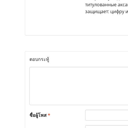
титулованные акса
защищает: цифру и
ตอบกระทู้
ชื่อผู้โพส
*