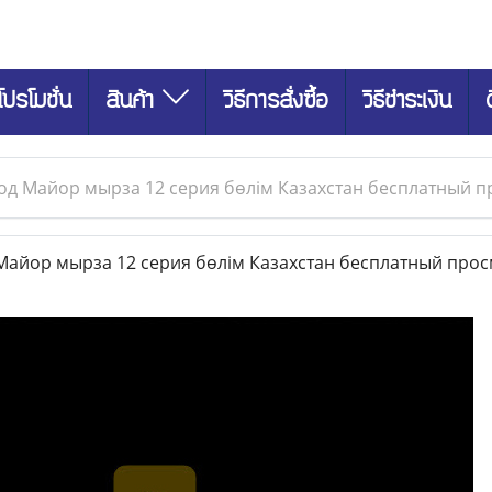
โปรโมชั่น
สินค้า
วิธีการสั่งซื้อ
วิธีชำระเงิน
од Майор мырза 12 серия бөлім Казахстан бесплатный 
айор мырза 12 серия бөлім Казахстан бесплатный про