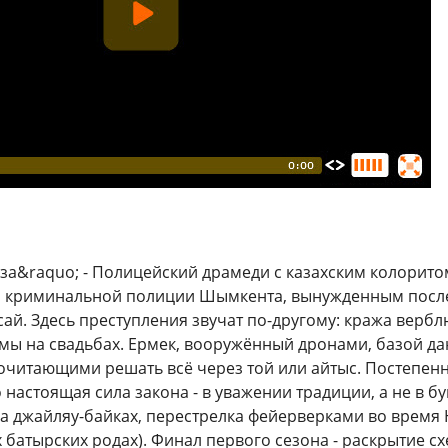
а&raquo; - Полицейский драмеди с казахским колорито
криминальной полиции Шымкента, вынужденным после 
ай. Здесь преступления звучат по-другому: кража вербл
ы на свадьбах. Ермек, вооружённый дронами, базой да
очитающими решать всё через той или айтыс. Постепенно
о настоящая сила закона - в уважении традиции, а не в 
а джайляу-байках, перестрелка фейерверками во время 
 батырских родах). Финал первого сезона - раскрытие с