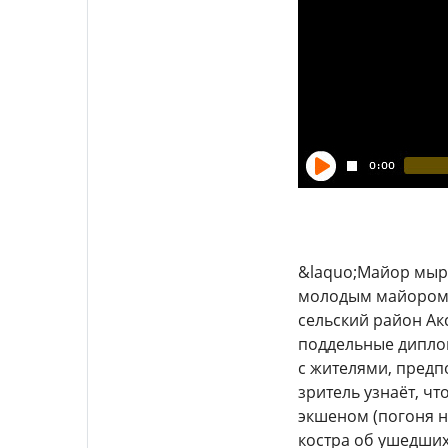
&laquo;Майор мырз
молодым майором 
сельский район Акс
поддельные диплом
с жителями, предп
зритель узнаёт, чт
экшеном (погоня н
костра об ушедших