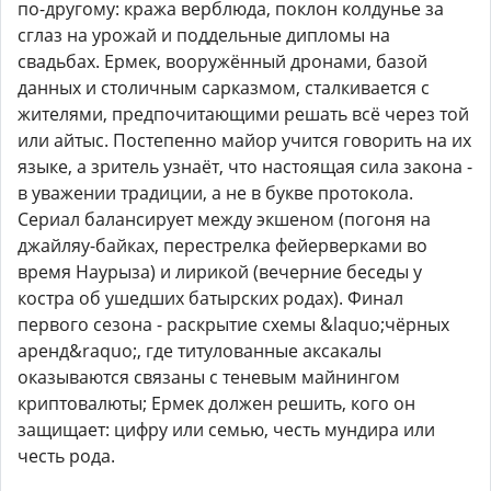
по-другому: кража верблюда, поклон колдунье за
сглаз на урожай и поддельные дипломы на
свадьбах. Ермек, вооружённый дронами, базой
данных и столичным сарказмом, сталкивается с
жителями, предпочитающими решать всё через той
или айтыс. Постепенно майор учится говорить на их
языке, а зритель узнаёт, что настоящая сила закона -
в уважении традиции, а не в букве протокола.
Сериал балансирует между экшеном (погоня на
джайляу-байках, перестрелка фейерверками во
время Наурыза) и лирикой (вечерние беседы у
костра об ушедших батырских родах). Финал
первого сезона - раскрытие схемы &laquo;чёрных
аренд&raquo;, где титулованные аксакалы
оказываются связаны с теневым майнингом
криптовалюты; Ермек должен решить, кого он
защищает: цифру или семью, честь мундира или
честь рода.