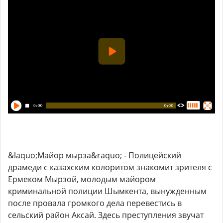
&laquo;Майор мырза&raquo; - Полицейский
драмеди с казахским колоритом знакомит зрителя с
Ермеком Мырзой, молодым майором
криминальной полиции Шымкента, вынужденным
после провала громкого дела перевестись в
сельский район Аксай. Здесь преступления звучат