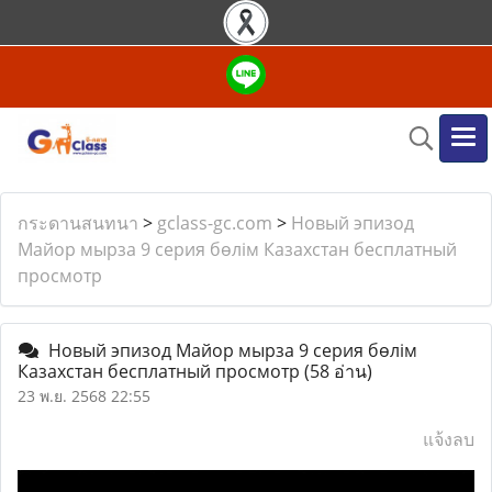
กระดานสนทนา
>
gclass-gc.com
>
Новый эпизод
Майор мырза 9 серия бөлім Казахстан бесплатный
просмотр
Новый эпизод Майор мырза 9 серия бөлім
Казахстан бесплатный просмотр
(58 อ่าน)
23 พ.ย. 2568 22:55
แจ้งลบ