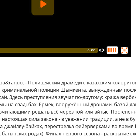
а&raquo; - Полицейский драмеди с казахским колорито
криминальной полиции Шымкента, вынужденным после 
ай. Здесь преступления звучат по-другому: кража вербл
ы на свадьбах. Ермек, вооружённый дронами, базой да
очитающими решать всё через той или айтыс. Постепенно
о настоящая сила закона - в уважении традиции, а не в 
а джайляу-байках, перестрелка фейерверками во время 
 батырских родах). Финал первого сезона - раскрытие с