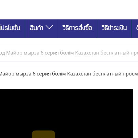
โปรโมชั่น
สินค้า
วิธีการสั่งซื้อ
วิธีชำระเงิน
од Майор мырза 6 серия бөлім Казахстан бесплатный п
айор мырза 6 серия бөлім Казахстан бесплатный прос