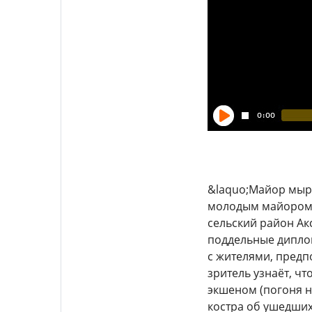
&laquo;Майор мырз
молодым майором 
сельский район Акс
поддельные диплом
с жителями, предп
зритель узнаёт, чт
экшеном (погоня н
костра об ушедших