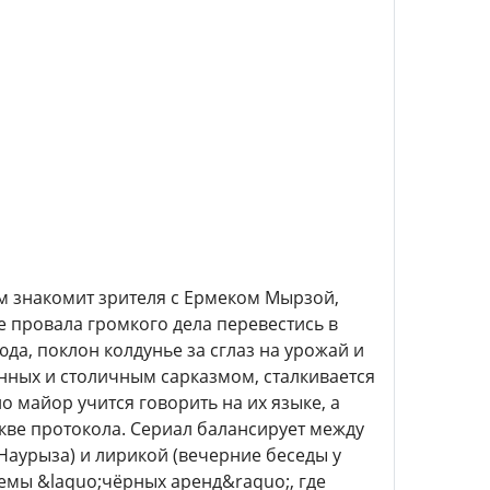
м знакомит зрителя с Ермеком Мырзой,
провала громкого дела перевестись в
юда, поклон колдунье за сглаз на урожай и
нных и столичным сарказмом, сталкивается
 майор учится говорить на их языке, а
букве протокола. Сериал балансирует между
Наурыза) и лирикой (вечерние беседы у
хемы &laquo;чёрных аренд&raquo;, где