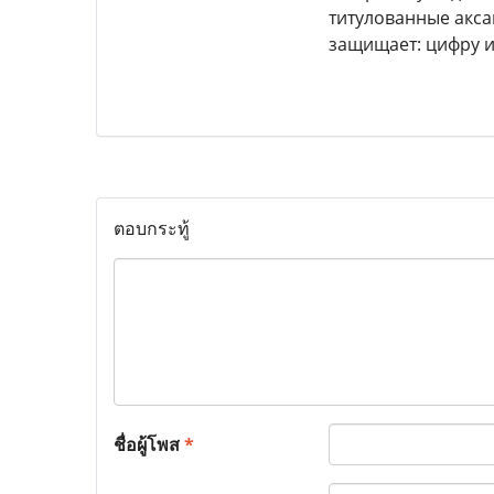
титулованные акса
защищает: цифру и
ตอบกระทู้
ชื่อผู้โพส
*