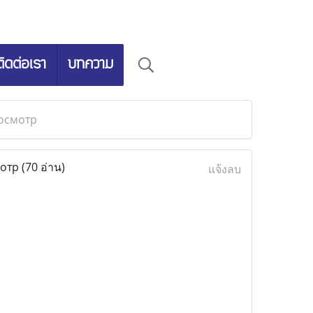
ติดต่อเรา
บทความ
росмотр
мотр
(70 อ่าน)
แจ้งลบ