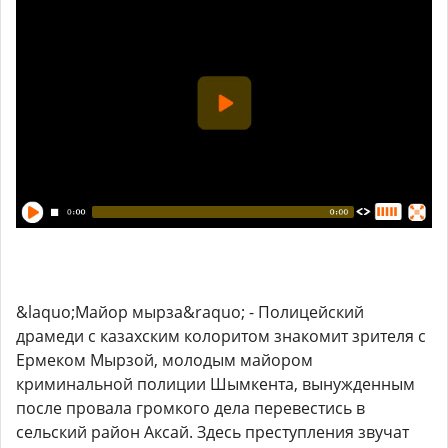
&laquo;Майор мырза&raquo; - Полицейский
драмеди с казахским колоритом знакомит зрителя с
Ермеком Мырзой, молодым майором
криминальной полиции Шымкента, вынужденным
после провала громкого дела перевестись в
сельский район Аксай. Здесь преступления звучат