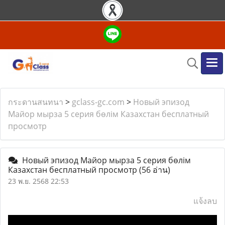
กระดานสนทนา
>
gclass-gc.com
>
Новый эпизод
Майор мырза 5 серия бөлім Казахстан бесплатный
просмотр
Новый эпизод Майор мырза 5 серия бөлім
Казахстан бесплатный просмотр
(56 อ่าน)
23 พ.ย. 2568 22:53
แจ้งลบ