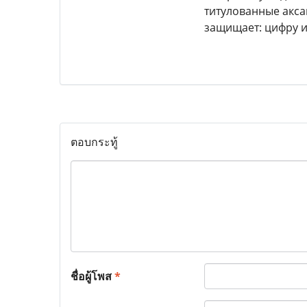
титулованные акса
защищает: цифру и
ตอบกระทู้
ชื่อผู้โพส
*