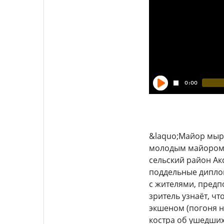
&laquo;Майор мырз
молодым майором 
сельский район Акс
поддельные диплом
с жителями, предп
зритель узнаёт, чт
экшеном (погоня н
костра об ушедших