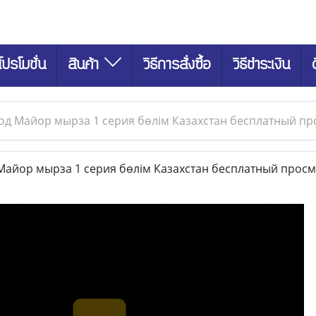
โปรโมชั่น
สินค้า
วิธีการสั่งซื้อ
วิธีชำระเงิน
од Майор мырза 1 серия бөлім Казахстан бесплатный п
айор мырза 1 серия бөлім Казахстан бесплатный прос