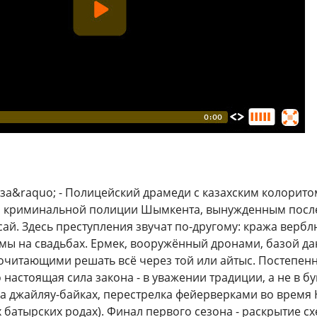
а&raquo; - Полицейский драмеди с казахским колорито
криминальной полиции Шымкента, вынужденным после 
ай. Здесь преступления звучат по-другому: кража вербл
ы на свадьбах. Ермек, вооружённый дронами, базой да
очитающими решать всё через той или айтыс. Постепенно
о настоящая сила закона - в уважении традиции, а не в 
а джайляу-байках, перестрелка фейерверками во время 
 батырских родах). Финал первого сезона - раскрытие с