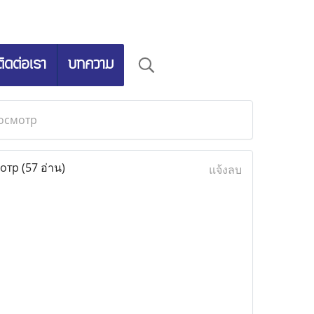
ติดต่อเรา
บทความ
росмотр
мотр
(57 อ่าน)
แจ้งลบ