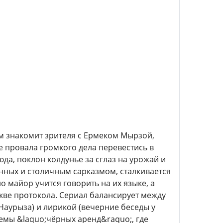
м знакомит зрителя с Ермеком Мырзой,
провала громкого дела перевестись в
юда, поклон колдунье за сглаз на урожай и
нных и столичным сарказмом, сталкивается
 майор учится говорить на их языке, а
букве протокола. Сериал балансирует между
Наурыза) и лирикой (вечерние беседы у
хемы &laquo;чёрных аренд&raquo;, где