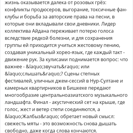
жизнь оказывается далека от розовых грёз:
конфликты продюсеров, выгорание, токсичные фан-
клубы и борьба за авторские права на песни, в
которые они вкладывали свои дневники. Лидер
коллектива Айдана переживает потерю голоса
вследствие редкой болезни, и для сохранения
группы ей приходится учиться жестовому пению,
создавая уникальный хорео-язык, где каждый такт -
движение рук. За кулисами поднимается вопрос: что
важнее - &laquo;звучать&raquo; или
&laquo;слышать&raquo;? Сцены степных
фестивалей, уличных джем-сессий в Нур-Султане и
камерных квартирников в Бишкеке передают
многообразие центральноазиатского музыкального
ландшафта. Финал - акустический сет на крыше, где
голос, жест и ветер степи соединяются, а
&laquo;Жалбыз&raquo; обретает новый смысл:
свежесть мяты - это возможность снова дышать
свободно, даже когда слова кончаются.