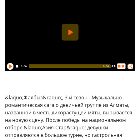
&laquo;Жалбыз&raquo;, 3-й сезон - Музыкально-
романтическая сага о девичьей группе из Алматы,
названной в честь дикорастущей мяты, вырывается
на новую сцену. После победы на национальном
отборе &laquo;Азия-Стар&raquo; девушки
отправляются в большое турне, но гастрольная