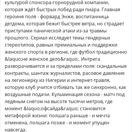
культурой спонсора-горнорудной компании,
которая ждёт быстрых побед ради пиара. Главная
героиня поля - форвард Энже, воспитанница
детдома, которая бежит быстрее ветра, но страдает
приступами панической атаки из-за травмы
прошлого. Сериал исследует темы гендерных
стереотипов, равных премиальных и поддержки
женского спорта в регионе, где футбол традиционно
&laquo;не женское дело&raquo;. Интрига
разворачивается и за пределами поля: скандальные
контракты, шантаж журналистов, расовое давление
на легионерку из Нигерии и интернет-травля,
которую клуб учится отбивать так же синхронно, как
воздушные подачи. Кульминация сезона - матч под
ледяным снегом на высоте тысячи метров, где
момент &laquo;офсайда&raquo; становится
метафорой жизни: полшага раньше - и мечта
отменена, полшага позже - и момент упущен
навсегда.