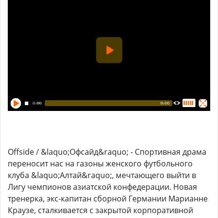
Offside / &laquo;Офсайд&raquo; - Спортивная драма
переносит нас на газоны женского футбольного
клуба &laquo;Алтай&raquo;, мечтающего выйти в
Лигу чемпионов азиатской конфедерации. Новая
тренерка, экс-капитан сборной Германии Марианне
Краузе, сталкивается с закрытой корпоративной