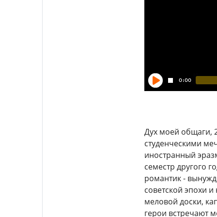
Дух моей общаги, 
студенческими меч
иностранный эразм
семестр другого го
романтик - вынужд
советской эпохи и
меловой доски, ка
герои встречают м