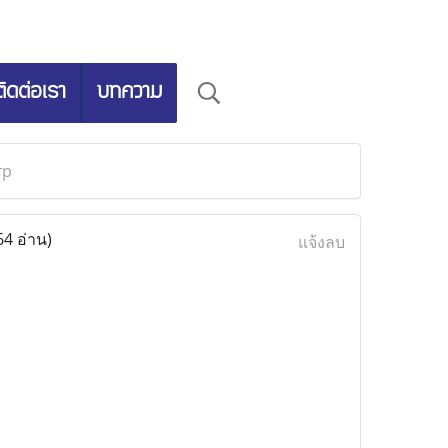
ติดต่อเรา
บทความ
тр
64 อ่าน)
แจ้งลบ