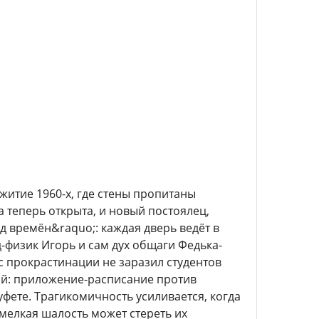
житие 1960-х, где стены пропитаны
теперь открыта, и новый постоялец,
д времён&raquo;: каждая дверь ведёт в
д-физик Игорь и сам дух общаги Федька-
 прокрастинации не заразил студентов
ний: приложение-расписание против
уфете. Трагикомичность усиливается, когда
мелкая шалость может стереть их