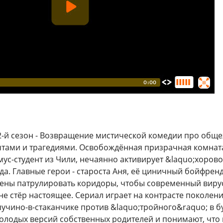
2-й сезон - Возвращение мистической комедии про обще
тами и трагедиями. Освобождённая призрачная комната 
ус-студент из Чили, нечаянно активирует &laquo;хорово
да. Главные герои - староста Аня, её циничный бойфрен
ены патрулировать коридоры, чтобы современный вирус
 не стёр настоящее. Сериал играет на контрасте поколе
пучино-в-стаканчике против &laquo;тройного&raquo; в б
олодых версий собственных родителей и понимают, что 