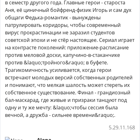
в семестр другого года. Главные герои - староста
Аня, её циничный бойфренд-физик Игорь и сам дух
общаги Федька-романтик - вынуждены
патрулировать коридоры, чтобы современный
вирус прокрастинации не заразил студентов
советской эпохи и не стёр настоящее. Сериал играет
на контрасте поколений: приложение-расписание
против меловой доски, капучино-в-стаканчике
против &laquo;тройного&raquo; в буфете.
Трагикомичность усиливается, когда герои
встречают молодых версий собственных родителей
и понимают, что мелкая шалость может стереть их
собственное существование. Финал - грандиозный
бал-маскарад, где живые и призраки танцуют под
одну и ту же мечту: &laquo;чтобы сессия была
вечной, а дружба - сильнее времени&raquo;.
5.29.11.168