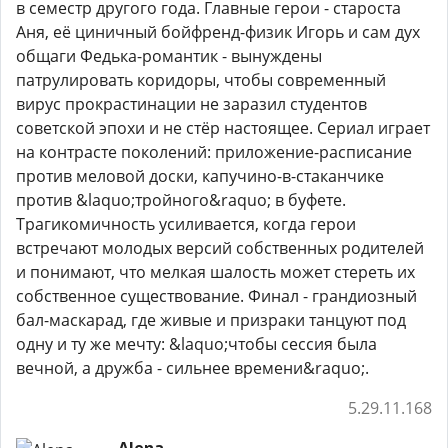
в семестр другого года. Главные герои - староста
Аня, её циничный бойфренд-физик Игорь и сам дух
общаги Федька-романтик - вынуждены
патрулировать коридоры, чтобы современный
вирус прокрастинации не заразил студентов
советской эпохи и не стёр настоящее. Сериал играет
на контрасте поколений: приложение-расписание
против меловой доски, капучино-в-стаканчике
против &laquo;тройного&raquo; в буфете.
Трагикомичность усиливается, когда герои
встречают молодых версий собственных родителей
и понимают, что мелкая шалость может стереть их
собственное существование. Финал - грандиозный
бал-маскарад, где живые и призраки танцуют под
одну и ту же мечту: &laquo;чтобы сессия была
вечной, а дружба - сильнее времени&raquo;.
5.29.11.168