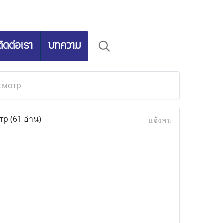
ติดต่อเรา
บทความ
смотр
отр
(61 อ่าน)
แจ้งลบ