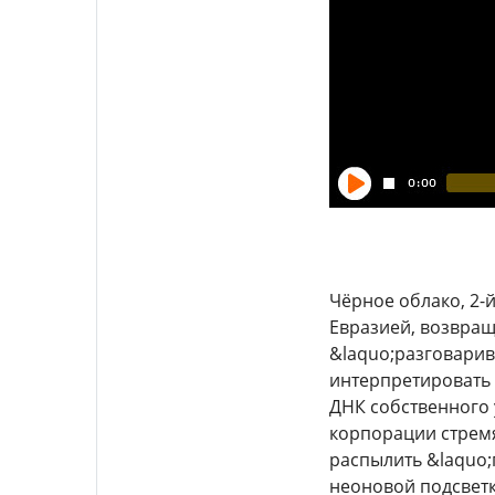
Чёрное облако, 2-
Евразией, возвращ
&laquo;разговарив
интерпретировать 
ДНК собственного 
корпорации стремя
распылить &laquo;
неоновой подсветк