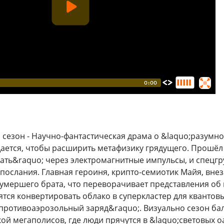
й сезон - Научно-фантастическая драма о &laquo;разумн
ается, чтобы расширить метафизику грядущего. Прошёл 
ать&raquo; через электромагнитные импульсы, и спецгр
послания. Главная героиня, крипто-семиотик Майя, внез
умершего брата, что переворачивает представления об 
тся конвертировать облако в суперкластер для квантов
противоаэрозольный заряд&raquo;. Визуально сезон ба
ой мегаполисов, где люди прячутся в &laquo;световых о