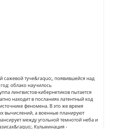
ой сажевой туче&raquo;, появившейся над
год: облако научилось
уппа лингвистов-кибернетиков пытается
апно находит в посланиях латентный код
источнике феномена. В это же время
ых вычислений, а военные планируют
лансирует между угольной темнотой неба и
азисах&raquo;. Кульминация -