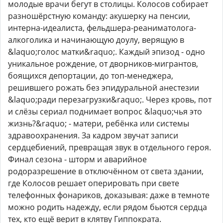
молодые врачи бегут в столицы. Колосов собирает
разношёрстную команду: акушерку на пенсии,
интерна-идеалиста, фельдшера-реаниматолога-
алкоголика и начинающую доулу, верящую в
&laquo;голос матки&raquo;. Каждый эпизод - одно
уникальное рождение, от дворников-мигрантов,
боящихся депортации, до топ-менеджера,
решившего рожать без эпидуральной анестезии
&laquo;ради перезагрузки&raquo;. Через кровь, пот
и слёзы сериал поднимает вопрос &laquo;чья это
жизнь?&raquo; - матери, ребёнка или системы
здравоохранения. За кадром звучат записи
сердцебиений, превращая звук в отдельного героя.
Финал сезона - шторм и аварийное
родоразрешение в отключённом от света здании,
где Колосов решает оперировать при свете
телефонных фонариков, доказывая: даже в темноте
можно родить надежду, если рядом бьются сердца
тех, кто ещё верит в клятву Гиппократа.