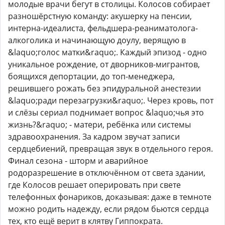
молодые врачи бегут в столицы. Колосов собирает
разношёрстную команду: акушерку на пенсии,
интерна-идеалиста, фельдшера-реаниматолога-
алкоголика и начинающую доулу, верящую в
&laquo;голос матки&raquo;. Каждый эпизод - одно
уникальное рождение, от дворников-мигрантов,
боящихся депортации, до топ-менеджера,
решившего рожать без эпидуральной анестезии
&laquo;ради перезагрузки&raquo;. Через кровь, пот
и слёзы сериал поднимает вопрос &laquo;чья это
жизнь?&raquo; - матери, ребёнка или системы
здравоохранения. За кадром звучат записи
сердцебиений, превращая звук в отдельного героя.
Финал сезона - шторм и аварийное
родоразрешение в отключённом от света здании,
где Колосов решает оперировать при свете
телефонных фонариков, доказывая: даже в темноте
можно родить надежду, если рядом бьются сердца
тех, кто ещё верит в клятву Гиппократа.