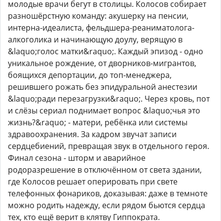
молодые врачи бегут в столицы. Колосов собирает
разношёрстную команду: акушерку на пенсии,
интерна-идеалиста, фельдшера-реаниматолога-
алкоголика и начинающую доулу, верящую в
&laquo;голос матки&raquo;. Каждый эпизод - одно
уникальное рождение, от дворников-мигрантов,
боящихся депортации, до топ-менеджера,
решившего рожать без эпидуральной анестезии
&laquo;ради перезагрузки&raquo;. Через кровь, пот
и слёзы сериал поднимает вопрос &laquo;чья это
жизнь?&raquo; - матери, ребёнка или системы
здравоохранения. За кадром звучат записи
сердцебиений, превращая звук в отдельного героя.
Финал сезона - шторм и аварийное
родоразрешение в отключённом от света здании,
где Колосов решает оперировать при свете
телефонных фонариков, доказывая: даже в темноте
можно родить надежду, если рядом бьются сердца
тех, кто ещё верит в клятву Гиппократа.