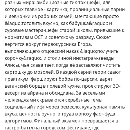
разных мира: амбициозные тик-ток-шефы, для
которых главное - картинка; провинциальные парни
и девчонки из рабочих семей, мечтающие просто
&laquo;готовить вкусно, как бабушка&raquo;; и
суровые мастера-шефы старой школы, привыкшие к
нормативам ОСТ и советскому разряду. Сюжет
вертится вокруг первокурсника Егора,
выполняющего отцовский наказ &laquo;получить
корочку&raquo;, и столичной инстаграм-звезды
Алисы, чья слава тает, когда её заставляют чистить
картошку до мозолей. В каждой серии герои сдают
практикум: фаршируют бобра по-царски, варят
веганский борщ в полевой кухне, проектируют 3D-
десерт из айрана и обсидиана. За веселыми
челленджами скрываются серьёзные темы:
социальный лифт через ремесло, культурная память
вкуса, ценность ручного труда в эпоху фаст-фуда
алгоритмов. Финальный экзамен превращается в
гастро-баттл на городском фестивале, где