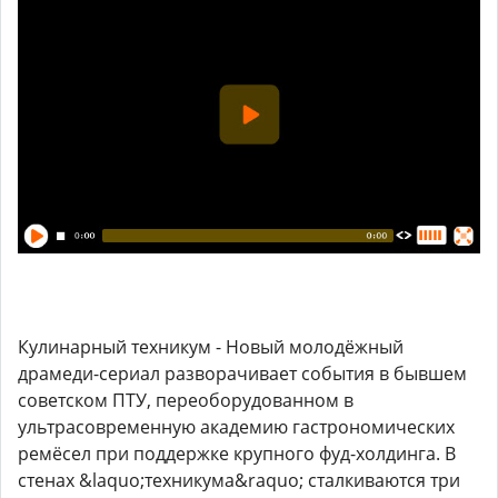
Кулинарный техникум - Новый молодёжный
драмеди-сериал разворачивает события в бывшем
советском ПТУ, переоборудованном в
ультрасовременную академию гастрономических
ремёсел при поддержке крупного фуд-холдинга. В
стенах &laquo;техникума&raquo; сталкиваются три