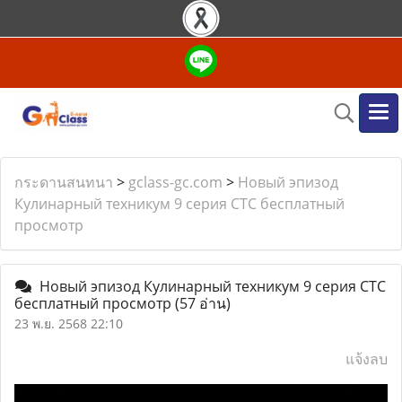
กระดานสนทนา
>
gclass-gc.com
>
Новый эпизод
Кулинарный техникум 9 серия СТС бесплатный
просмотр
Новый эпизод Кулинарный техникум 9 серия СТС
бесплатный просмотр
(57 อ่าน)
23 พ.ย. 2568 22:10
แจ้งลบ