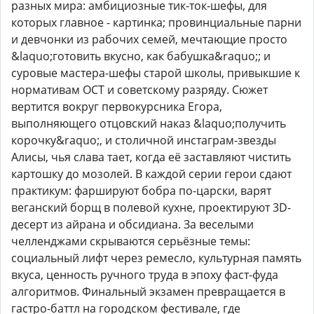
разных мира: амбициозные тик-ток-шефы, для
которых главное - картинка; провинциальные парни
и девчонки из рабочих семей, мечтающие просто
&laquo;готовить вкусно, как бабушка&raquo;; и
суровые мастера-шефы старой школы, привыкшие к
нормативам ОСТ и советскому разряду. Сюжет
вертится вокруг первокурсника Егора,
выполняющего отцовский наказ &laquo;получить
корочку&raquo;, и столичной инстаграм-звезды
Алисы, чья слава тает, когда её заставляют чистить
картошку до мозолей. В каждой серии герои сдают
практикум: фаршируют бобра по-царски, варят
веганский борщ в полевой кухне, проектируют 3D-
десерт из айрана и обсидиана. За веселыми
челленджами скрываются серьёзные темы:
социальный лифт через ремесло, культурная память
вкуса, ценность ручного труда в эпоху фаст-фуда
алгоритмов. Финальный экзамен превращается в
гастро-баттл на городском фестивале, где