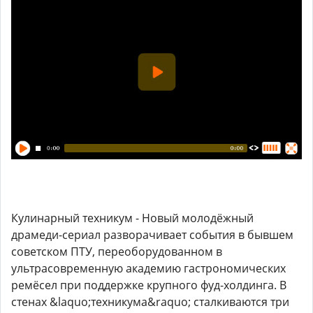
Кулинарный техникум - Новый молодёжный
драмеди-сериал разворачивает события в бывшем
советском ПТУ, переоборудованном в
ультрасовременную академию гастрономических
ремёсел при поддержке крупного фуд-холдинга. В
стенах &laquo;техникума&raquo; сталкиваются три