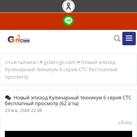
กระดานสนทนา
>
gclass-gc.com
>
Новый эпизод
Кулинарный техникум 6 серия СТС бесплатный
просмотр
Новый эпизод Кулинарный техникум 6 серия СТС
бесплатный просмотр
(62 อ่าน)
23 พ.ย. 2568 22:08
แจ้งลบ