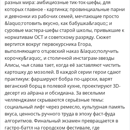
разных мира: амбициозные тик-ток-шефы, для
которых главное - картинка; провинциальные парни
и девчонки из рабочих семей, мечтающие просто
&laquo;готовить вкусно, как бабушка&raquo;; и
суровые мастера-шефы старой школы, привыкшие к
нормативам ОСТ и советскому разряду. Сюжет
вертится вокруг первокурсника Егора,
выполняющего отцовский наказ &laquo;получить
корочку&raquo;, и столичной инстаграм-звезды
Алисы, чья слава тает, когда её заставляют чистить
картошку до мозолей. В каждой серии герои сдают
практикум: фаршируют бобра по-царски, варят
веганский борщ в полевой кухне, проектируют 3D-
десерт из айрана и обсидиана. За веселыми
челленджами скрываются серьёзные темы:
социальный лифт через ремесло, культурная память
вкуса, ценность ручного труда в эпоху фаст-фуда
алгоритмов. Финальный экзамен превращается в
гастро-баттл на городском фестивале, где