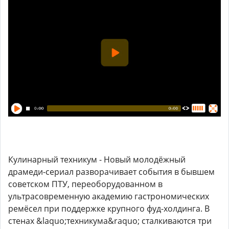
Кулинарный техникум - Новый молодёжный
драмеди-сериал разворачивает события в бывшем
советском ПТУ, переоборудованном в
ультрасовременную академию гастрономических
ремёсел при поддержке крупного фуд-холдинга. В
стенах &laquo;техникума&raquo; сталкиваются три