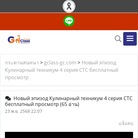
กระดานสนทนา
>
gclass-gc.com
>
Новый эпизод
Кулинарный техникум 4 серия СТС бесплатный
просмотр
Новый эпизод Кулинарный техникум 4 серия СТС
бесплатный просмотр
(65 อ่าน)
23 พ.ย. 2568 22:07
แจ้งลบ