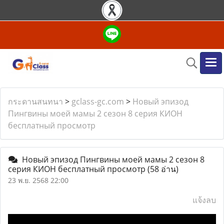
กระดานสนทนา
>
gclass-gc.com
>
Новый эпизод
Пингвины моей мамы 2 сезон 8 серия КИОН
бесплатный просмотр
Новый эпизод Пингвины моей мамы 2 сезон 8
серия КИОН бесплатный просмотр
(58 อ่าน)
23 พ.ย. 2568 22:00
แจ้งลบ