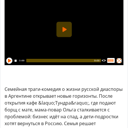
Семейная траги-комедия о жизни русской диаспоры
в Аргентине открывает новые горизонты. После
открытия кафе &laquo;Тундра&raquo;, где подают
борщ с мате, мама-повар Ольга сталкивается с
проблемой: бизнес идёт на спад, а дети-подростки
хотят вернуться в Россию. Семья решает