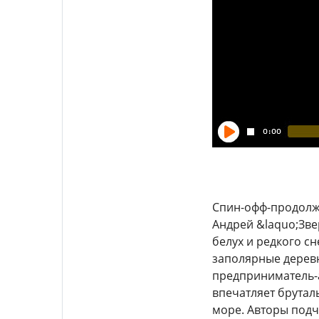
Спин-офф-продолже
Андрей &laquo;Зв
белух и редкого с
заполярные деревн
предприниматель-
впечатляет брута
море. Авторы подч