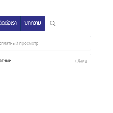
ติดต่อเรา
บทความ
есплатный просмотр
латный
แจ้งลบ