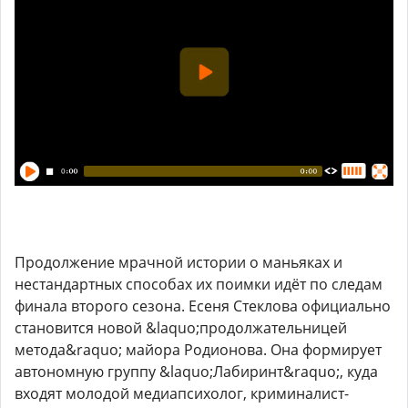
Продолжение мрачной истории о маньяках и
нестандартных способах их поимки идёт по следам
финала второго сезона. Есеня Стеклова официально
становится новой &laquo;продолжательницей
метода&raquo; майора Родионова. Она формирует
автономную группу &laquo;Лабиринт&raquo;, куда
входят молодой медиапсихолог, криминалист-