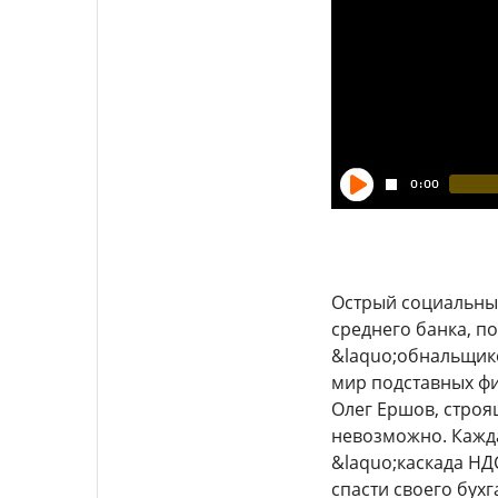
Острый социальный
среднего банка, п
&laquo;обнальщико
мир подставных фи
Олег Ершов, строя
невозможно. Кажд
&laquo;каскада НД
спасти своего бух