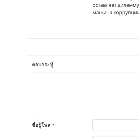
оставляет дилемму
машина коррупци
ตอบกระทู้
ชื่อผู้โพส
*