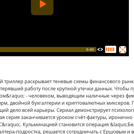
 триллер раскрывает теневые схемы финансового рынк
отерявший работу после крупной утечки данных. Чтобы п
м&raquo; - человеком, выводящим наличные через фикт
рм, двойной бухгалтерии и криптовалютных миксеров. 
щий дело всей карьеры. Сериал демонстрирует психологи
ая серия заканчивается уроком счёт-фактуры, ироничн
С&raquo;. Кульминацией становится операция &laquo;Бел
галтера-подростка, решается сотрудничать с Ершовым и 