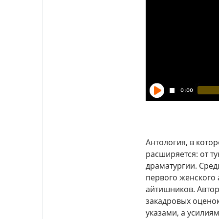
Антология, в кото
расширяется: от т
драматургии. Сред
первого женского 
айтишников. Авто
закадровых оценок
указами, а усилия