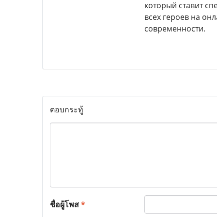
который ставит сп
всех героев на он
современности.
ตอบกระทู้
ชื่อผู้โพส
*