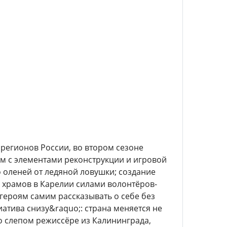
регионов России, во втором сезоне
ым с элементами реконструкции и игровой
о оленей от ледяной ловушки; создание
 храмов в Карелии силами волонтёров-
ероям самим рассказывать о себе без
атива снизу&raquo;: страна меняется не
о слепом режиссёре из Калининграда,