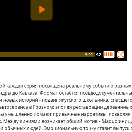
рой каждая серия посвящена реальному событию разных 
ундры до Кавказа. Формат остаётся псевдодокументальн
и новых историй - подвиг якутского школьника, спасшег
автосервиса в Грозном; эпопея реставрации деревянных
ры умышленно ломают привычные нарративы, позволяя г
. Между линиями возникает общий мотив - &laquo;иници
ми обычных людей. Эмоциональную точку ставит выпуск 