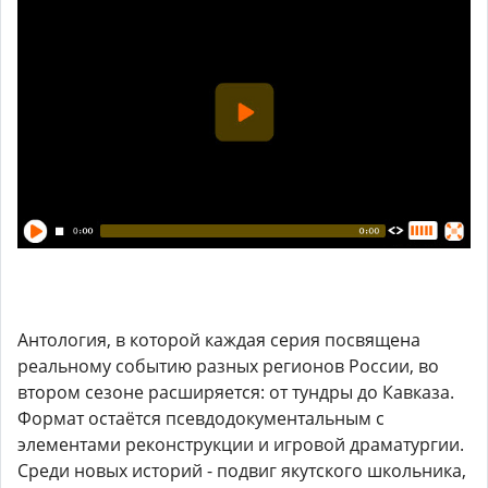
Антология, в которой каждая серия посвящена
реальному событию разных регионов России, во
втором сезоне расширяется: от тундры до Кавказа.
Формат остаётся псевдодокументальным с
элементами реконструкции и игровой драматургии.
Среди новых историй - подвиг якутского школьника,