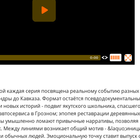
рой каждая серия посвящена реальному событию разных 
ундры до Кавказа. Формат остаётся псевдодокументальн
и новых историй - подвиг якутского школьника, спасшег
автосервиса в Грозном; эпопея реставрации деревянных
ры умышленно ломают привычные нарративы, позволяя г
. Между линиями возникает общий мотив - &laquo;иници
ми обычных людей. Эмоциональную точку ставит выпуск 