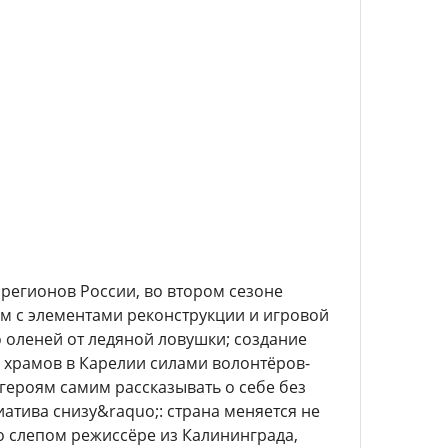
регионов России, во втором сезоне
ым с элементами реконструкции и игровой
о оленей от ледяной ловушки; создание
 храмов в Карелии силами волонтёров-
ероям самим рассказывать о себе без
атива снизу&raquo;: страна меняется не
о слепом режиссёре из Калининграда,