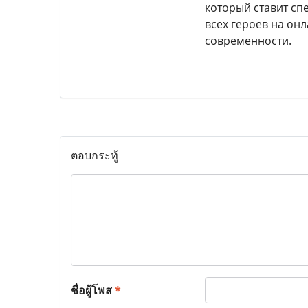
который ставит сп
всех героев на он
современности.
ตอบกระทู้
ชื่อผู้โพส
*