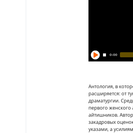
Антология, в кото
расширяется: от т
драматургии. Сред
первого женского 
айтишников. Авто
закадровых оценок
указами, а усилия