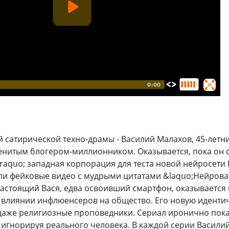
й сатирической техно-драмы - Василий Малахов, 45-летн
нитым блогером-миллионником. Оказывается, пока он с
aquo; западная корпорация для теста новой нейросети
и фейковые видео с мудрыми цитатами &laquo;Нейрова
Настоящий Вася, едва освоивший смартфон, оказывается в
 влиянии инфлюенсеров на общество. Его новую иденти
даже религиозные проповедники. Сериал иронично пока
 игнорируя реального человека. В каждой серии Василий