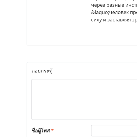
через разные инст
&laquo;человек пр
силу и заставляя з
ตอบกระทู้
ชื่อผู้โพส
*