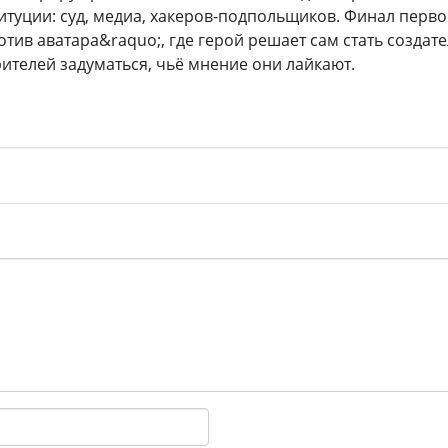
итуции: суд, медиа, хакеров-подпольщиков. Финал перво
отив аватара&raquo;, где герой решает сам стать создат
рителей задуматься, чьё мнение они лайкают.