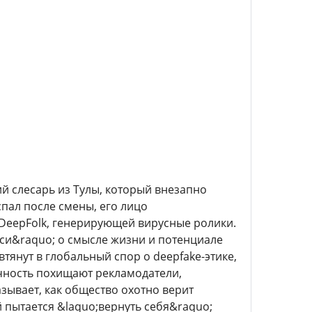
ий слесарь из Тулы, который внезапно
пал после смены, его лицо
 DeepFolk, генерирующей вирусные ролики.
си&raquo; о смысле жизни и потенциале
тянут в глобальный спор о deepfake-этике,
чность похищают рекламодатели,
зывает, как общество охотно верит
 пытается &laquo;вернуть себя&raquo;