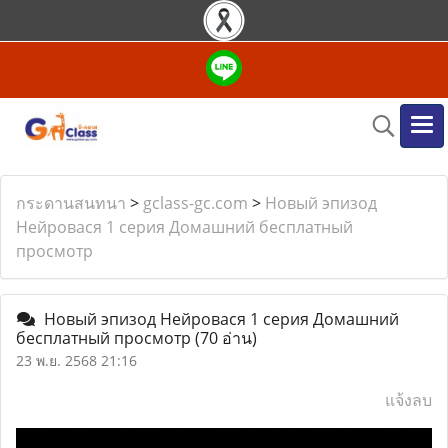
กระดานสนทนา
>
gclass-gc.com
>
Новый эпизод
Нейровася 1 серия Домашний бесплатный
просмотр
Новый эпизод Нейровася 1 серия Домашний
бесплатный просмотр
(70 อ่าน)
23 พ.ย. 2568 21:16
แจ้งลบ