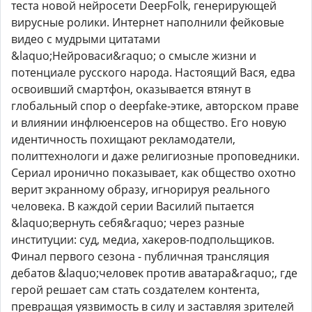
теста новой нейросети DeepFolk, генерирующей
вирусные ролики. Интернет наполнили фейковые
видео с мудрыми цитатами
&laquo;Нейроваси&raquo; о смысле жизни и
потенциале русского народа. Настоящий Вася, едва
освоивший смартфон, оказывается втянут в
глобальный спор о deepfake-этике, авторском праве
и влиянии инфлюенсеров на общество. Его новую
идентичность похищают рекламодатели,
политтехнологи и даже религиозные проповедники.
Сериал иронично показывает, как общество охотно
верит экранному образу, игнорируя реального
человека. В каждой серии Василий пытается
&laquo;вернуть себя&raquo; через разные
институции: суд, медиа, хакеров-подпольщиков.
Финал первого сезона - публичная трансляция
дебатов &laquo;человек против аватара&raquo;, где
герой решает сам стать создателем контента,
превращая уязвимость в силу и заставляя зрителей