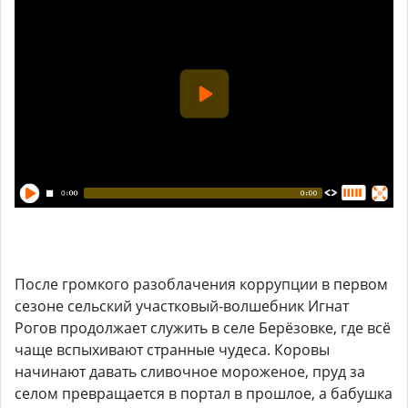
После громкого разоблачения коррупции в первом
сезоне сельский участковый-волшебник Игнат
Рогов продолжает служить в селе Берёзовке, где всё
чаще вспыхивают странные чудеса. Коровы
начинают давать сливочное мороженое, пруд за
селом превращается в портал в прошлое, а бабушка