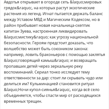
Авдотья открывает в огороде сеть &laquo;мировых
грядок&raquo;, на которых растут экзотические
растения из легенд. Игнат пытается держать баланс
между Уставом МВД и Магическим Кодексом, но в
район прибывает новая начальница-скептик
капитан Зуева, настроенная ликвидировать
&laquo;мистику&raquo; как угрозу национальной
безопасности. Героям предстоит доказать, что
волшебство может быть союзником закона:
например, ловить браконьеров с помощью заклятья
&laquo;говорящий камыш&raquo; и возвращать
пропавших детей через зеркальную реку
воспоминаний. Сериал тонко исследует тему
ответственности за дар: стоит ли скрывать чудо или
делиться им? Кульминацией становится ритуал
&laquo;Ночи купол-сиянья&raquo;, когда всё село
объединяется, чтобы спасти мир от расходящихся
временных трещин.