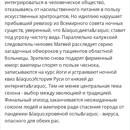
интегрироваться в человеческое общество,
отказываясь от насильственного питания в пользу
искусственных эритроцитов. Но идиллию нарушает
прибывший ревизор из Всемирного совета ночных
существ, уверенный, что &laquo;диета&raquo; ставит
под угрозу чистоту вида. Параллельно калужский
следователь-человек Матвей расследует серию
загадочных обмороков у пациентов областной
больницы. Зрителю снова подарят фирменный
юмор: вампиры спорят о пользе чеснока,
записываются на курс йоги и устраивают ночной
квиз &laquo;История Руси от князей до
интернета&raquo;. Тем не менее центральная тема
сезона - выбор между эволюцией и традицией.
Финальный эпизод заканчивается неожиданным
союзом людей и вампиров ради спасения города от
пандемии &laquo;кровяной оспы&raquo; - вируса,
опасного для обеих рас.